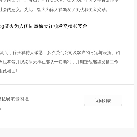
强大的国防，才有稳定的社会环境。智火公司全力支持有梦想符
社会的意义。为此，智火为徐天祥颁发了奖状和奖金奖励。
智火为入伍同事徐天祥颁发奖状和奖金
在职期间，徐天祥待人诚恳，多次受到公司及客户的肯定与表扬。如
火也恭贺并祝愿徐天祥在部队一切顺利，并期望他继续发扬工作
报效祖国!
局私域流量困境
返回列表
件