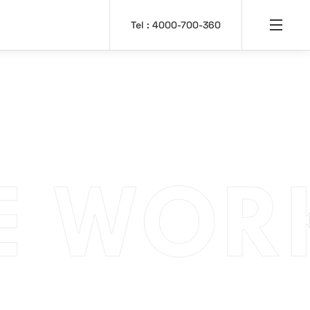
Tel : 4000-700-360