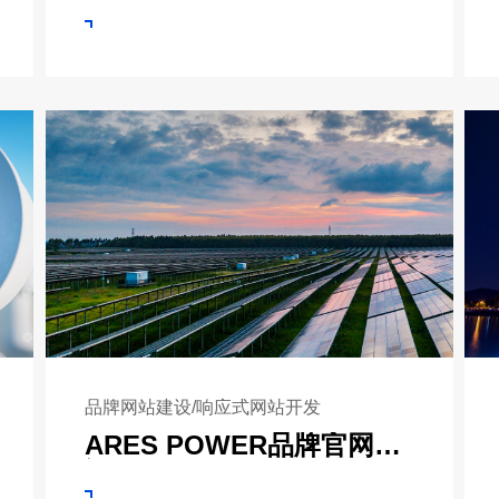
品牌网站建设/响应式网站开发
ARES POWER品牌官网建
设