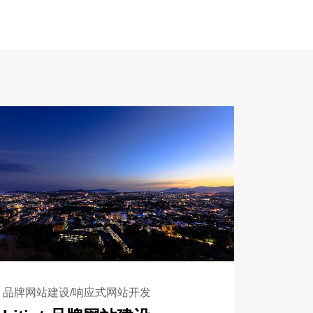
品牌网站建设/响应式网站开发