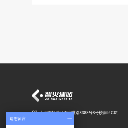
上海市杨浦区周家嘴路3388号8号楼南区C层
请您留言
4000-700-360