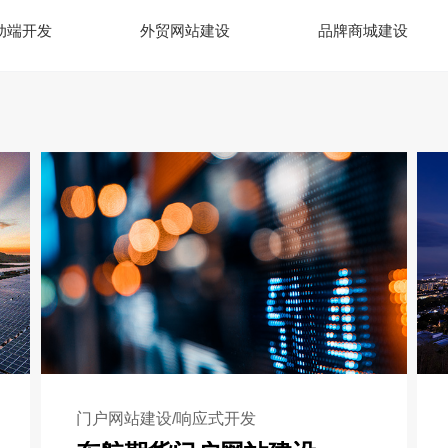
动端开发
外贸网站建设
品牌商城建设
门户网站建设/响应式开发