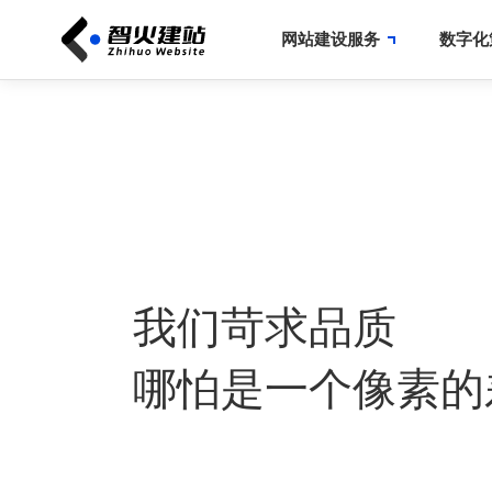
网站建设服务
数字化
我们苛求品质
哪怕是一个像素的