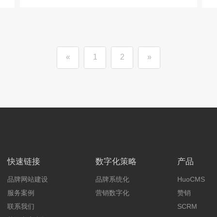
«
1
2
»
快速链接
数字化策略
产品
品牌网站建设
品牌系统化
HuoCMS
服务案例
营销数字化
赞销
联系我们
SCRM