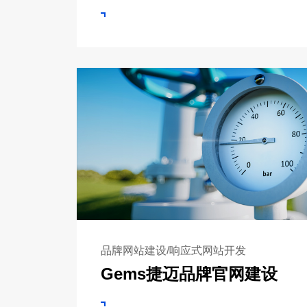
品牌网站建设/响应式网站开发
Gems捷迈品牌官网建设