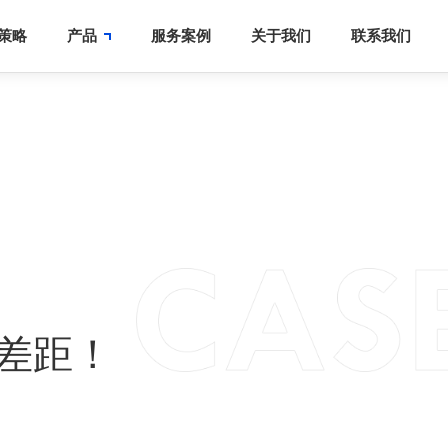
策略
产品
服务案例
关于我们
联系我们
差距！