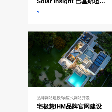
Solar insignt 巴基斯坦门
户网站
品牌网站建设/响应式网站开发
宅极慧iHM品牌官网建设