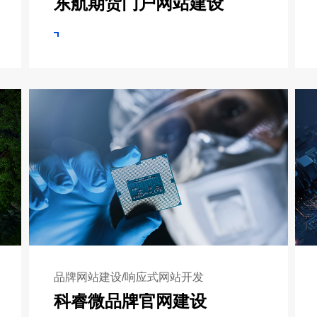
东航期货门户网站建设
品牌网站建设/响应式网站开发
科睿微品牌官网建设